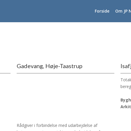
Forside
Om JP N
Gadevang, Høje-Taastrup
Isaf
Total
bereg
Bygh
Arki
Rådgiver i forbindelse med udarbejdelse af