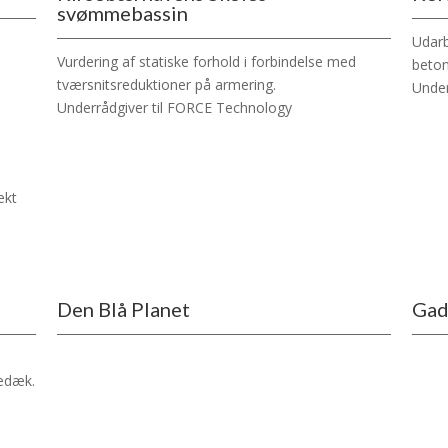
svømmebassin
Udarb
Vurdering af statiske forhold i forbindelse med
beto
tværsnitsreduktioner på armering.
Under
Underrådgiver til FORCE Technology
ekt
Den Blå Planet
Gad
edæk.