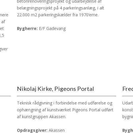
betonrenoveringsprojekt og udarbejdelse af
belægningsprojekt på 4 parkeringsanlæg, i alt
 mere
22.000 m2 parkeringskælder fra 1970’erne.
 af
et
Bygherre:
E/F Gadevang
3,5
iver
Nikolaj Kirke, Pigeons Portal
Fre
Teknisk rådgivning i forbindelse med udførelse og
Udarb
ophængning af kunstværket Pigeons Portal udført
konst
af kunstgruppen Akassen.
bygni
Opdragsgiver:
Akassen
Bygh