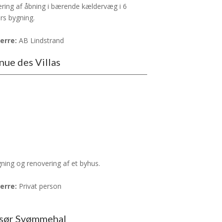
ering af åbning i bærende kældervæg i 6
rs bygning.
erre:
AB Lindstrand
nue des Villas
gning og renovering af et byhus.
erre:
Privat person
sør Svømmehal