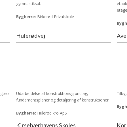
gymnastiksal.
etabl
etage
Bygherre:
Birkerød Privatskole
Bygh
Hulerødvej
Ave
ngbro
Udarbejdelse af konstruktionsgrundlag,
Tilby
fundamentsplaner og detaljering af konstruktioner.
Bygh
Bygherre:
Hulerød kro ApS
Kirsebærhavens Skoles
Kor